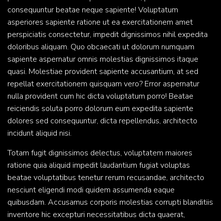
consequuntur beatae neque sapiente! Voluptatum
asperiores sapiente ratione ut ea exercitationem amet
perspiciatis consectetur, impedit dignissimos nihil expedita
doloribus aliquam. Quo obcaecati ut dolorum numquam
sapiente aspernatur omnis molestias dignissimos itaque
quasi. Molestiae provident sapiente accusantium, at sed
repellat exercitationem quisquam vero? Error aspernatur
nulla provident cum hic dicta voluptatum porro! Beatae
reiciendis soluta porro dolorum eum expedita sapiente
dolores sed consequuntur, dicta repellendus, architecto
incidunt aliquid nisi.
Totam fugit dignissimos delectus, voluptatem maiores
ratione quia aliquid impedit laudantium fugiat voluptas
beatae voluptatibus tenetur rerum recusandae, architecto
nesciunt eligendi modi quidem assumenda eaque
quibusdam. Accusamus corporis molestias corrupti blanditiis
inventore hic excepturi necessitatibus dicta quaerat,