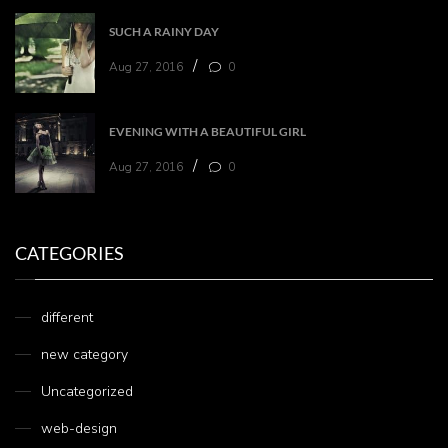
SUCH A RAINY DAY
/
Aug 27, 2016
0
EVENING WITH A BEAUTIFUL GIRL
/
Aug 27, 2016
0
CATEGORIES
different
new category
Uncategorized
web-design