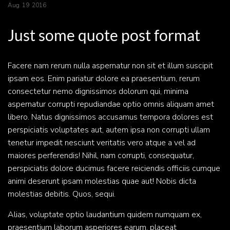
Aug
19
2016
Just some quote post format
Facere nam rerum nulla aspernatur non sit et illum suscipit
ipsam eos. Enim pariatur dolore ea praesentium, rerum
consectetur nemo dignissimos dolorum qui, minima
aspernatur corrupti repudiandae optio omnis aliquam amet
libero. Natus dignissimos accusamus tempora dolores est
perspiciatis voluptates aut, autem ipsa non corrupti ullam
tenetur impedit nesciunt veritatis vero atque a vel ad
maiores perferendis! Nihil, nam corrupti, consequatur,
perspiciatis dolore ducimus facere reiciendis officiis cumque
animi deserunt ipsam molestias quae aut! Nobis dicta
molestias debitis. Quos, sequi.
Alias, voluptate optio laudantium quidem numquam ex,
praesentium laborum asperiores earum, placeat