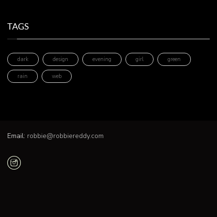
TAGS
dark
design
evening
girl
green
rain
web
Email:
robbie@robbiereddy.com